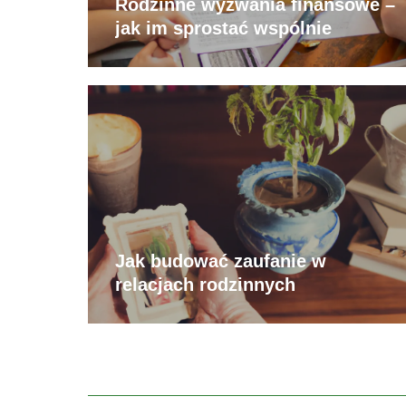
Rodzinne wyzwania finansowe –
jak im sprostać wspólnie
Jak budować zaufanie w
relacjach rodzinnych