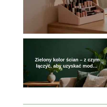
Zielony kolor ścian – z czym
łączyć, aby uzyskać modne
wnętrze?