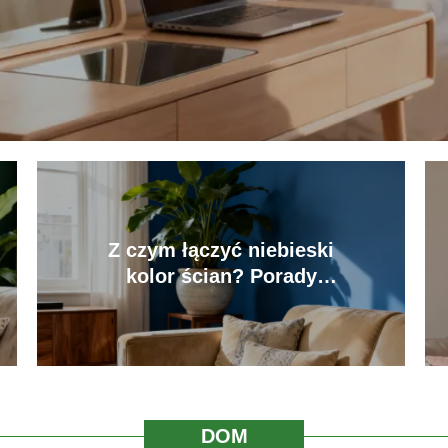
Z czym łączyć niebieski
kolor ścian? Porady
aranżacyjne
DOM