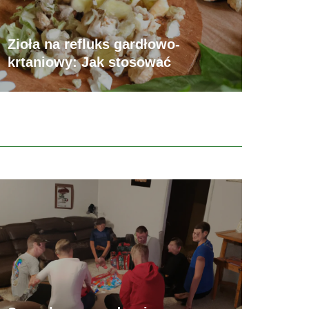
Zioła na refluks gardłowo-
krtaniowy: Jak stosować