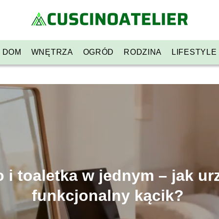
DOM
WNĘTRZA
OGRÓD
RODZINA
LIFESTYLE
 i toaletka w jednym – jak ur
funkcjonalny kącik?