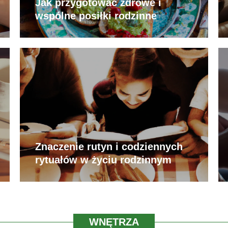
Jak przygotować zdrowe i
wspólne posiłki rodzinne
Znaczenie rutyn i codziennych
rytuałów w życiu rodzinnym
WNĘTRZA