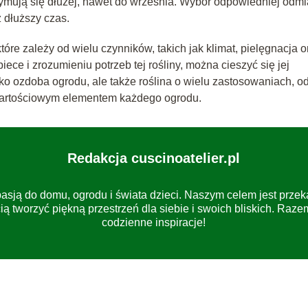
trzymują się dłużej, nawet do września. Wybór odpowiedniej odm
 dłuższy czas.
óre zależy od wielu czynników, takich jak klimat, pielęgnacja o
ce i zrozumieniu potrzeb tej rośliny, można cieszyć się jej
ko ozdoba ogrodu, ale także roślina o wielu zastosowaniach, o
e wartościowym elementem każdego ogrodu.
Redakcja cuscinoatelier.pl
pasją do domu, ogrodu i świata dzieci. Naszym celem jest prz
ią tworzyć piękną przestrzeń dla siebie i swoich bliskich. Raz
codzienne inspiracje!