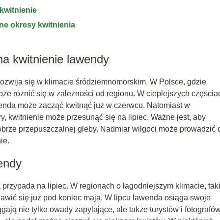
kwitnienie
ne okresy kwitnienia
na kwitnienie lawendy
j rozwija się w klimacie śródziemnomorskim. W Polsce, gdzie
oże różnić się w zależności od regionu. W cieplejszych częścia
awenda może zacząć kwitnąć już w czerwcu. Natomiast w
y, kwitnienie może przesunąć się na lipiec. Ważne jest, aby
obrze przepuszczalnej gleby. Nadmiar wilgoci może prowadzić 
ie.
wendy
przypada na lipiec. W regionach o łagodniejszym klimacie, tak
awić się już pod koniec maja. W lipcu lawenda osiąga swoje
ają nie tylko owady zapylające, ale także turystów i fotografów