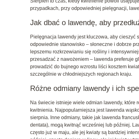
Sierpień to czas, kiedy kwitnienie powoli ustępu
przypadkach, przy odpowiedniej pielęgnacji, law
Jak dbać o lawendę, aby przedłuży
Pielęgnacja lawendy jest kluczowa, aby cieszyć s
odpowiednie stanowisko – słoneczne i dobrze pr
lepszemu rozkrzewianiu się rośliny i intensywnie
przesadzać z nawożeniem – lawenda preferuje gl
prowadzić do bujnego wzrostu liści kosztem kwia
szczególnie w chłodniejszych regionach kraju.
Różne odmiany lawendy i ich spec
Na świecie istnieje wiele odmian lawendy, które 
kwitnienia. Najpopularniejsza jest lawenda wąskol
sierpnia. Inne odmiany, takie jak lawenda franc
dentata), mogą kwitnąć wcześniej lub później. L
często już w maju, ale jej kwiaty są bardziej in