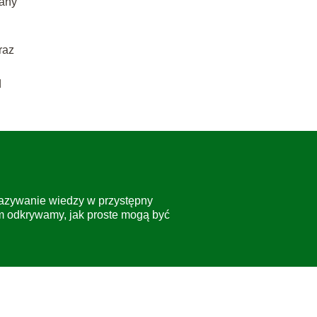
iany
raz
d
ekazywanie wiedzy w przystępny
em odkrywamy, jak proste mogą być