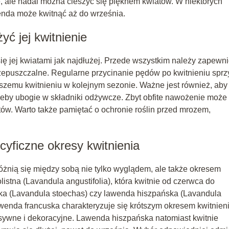
je, ale nadal można cieszyć się pięknem kwiatów. W niektórych
enda może kwitnąć aż do września.
ć jej kwitnienie
ię jej kwiatami jak najdłużej. Przede wszystkim należy zapewnić
zepuszczalne. Regularne przycinanie pędów po kwitnieniu sprz
jszemu kwitnieniu w kolejnym sezonie. Ważne jest również, aby
eby ubogie w składniki odżywcze. Zbyt obfite nawożenie może
tów. Warto także pamiętać o ochronie roślin przed mrozem,
yficzne okresy kwitnienia
różnią się między sobą nie tylko wyglądem, ale także okresem
istna (Lavandula angustifolia), która kwitnie od czerwca do
uska (Lavandula stoechas) czy lawenda hiszpańska (Lavandula
awenda francuska charakteryzuje się krótszym okresem kwitnieni
tensywne i dekoracyjne. Lawenda hiszpańska natomiast kwitnie