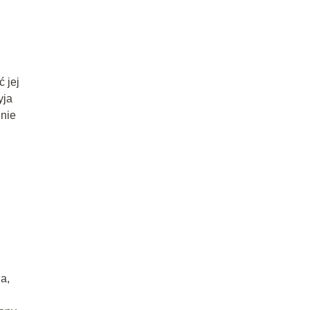
 jej
yja
 nie
a,