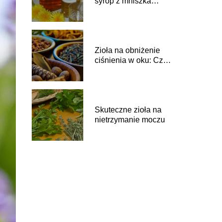
syrop z mniszka
lekarskiego i na co
pomaga?
Zioła na obniżenie
ciśnienia w oku: Czy
istnieją?
Skuteczne zioła na
nietrzymanie moczu