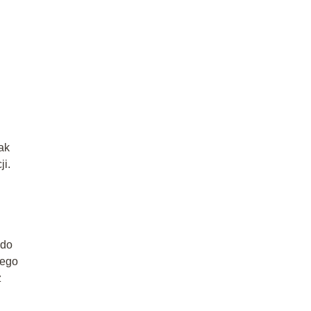
ak
ji.
 do
tego
z