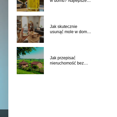
w domu? Najlepsze
domowe sposoby
Jak skutecznie
usunąć mole w domu?
Kompletny poradnik
Jak przepisać
nieruchomość bez
zachowku?
Kompletny
przewodnik