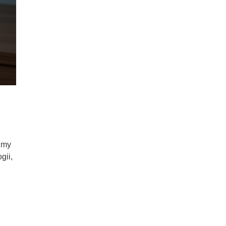
imy
gii,