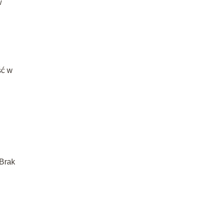
w
ść w
 Brak