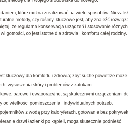
jszą metodę dla Twojego środowiska domowego.
adaniem, które można zrealizować na wiele sposobów. Niezale
uralne metody, czy rośliny, kluczowe jest, aby znaleźć rozwiąz
ętaj, że regularna konserwacja urządzeń i stosowanie różnych
otności, co jest istotne dla zdrowia i komfortu całej rodziny.
t kluczowy dla komfortu i zdrowia; zbyt suche powietrze może
h, wysuszenia skóry i problemów z zatokami.
iękowe, parowe i ewaporacyjne, są skutecznymi urządzeniami d
ży od wielkości pomieszczenia i indywidualnych potrzeb.
 pojemników z wodą przy kaloryferach, gotowanie bez pokrywek
ieranie drzwi łazienki po kąpieli, mogą skutecznie podnieść