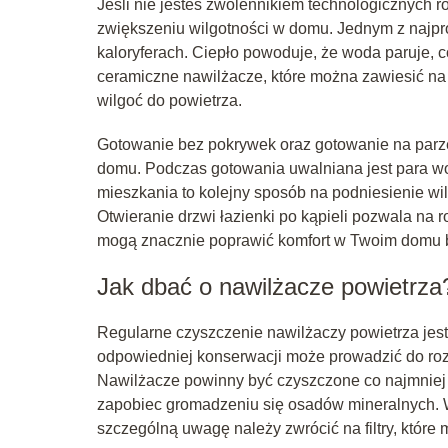
Jeśli nie jesteś zwolennikiem technologicznych r
zwiększeniu wilgotności w domu. Jednym z najp
kaloryferach. Ciepło powoduje, że woda paruje, 
ceramiczne nawilżacze, które można zawiesić na 
wilgoć do powietrza.
Gotowanie bez pokrywek oraz gotowanie na parze
domu. Podczas gotowania uwalniana jest para wo
mieszkania to kolejny sposób na podniesienie wi
Otwieranie drzwi łazienki po kąpieli pozwala na 
mogą znacznie poprawić komfort w Twoim domu 
Jak dbać o nawilżacze powietrza
Regularne czyszczenie nawilżaczy powietrza jest
odpowiedniej konserwacji może prowadzić do rozwo
Nawilżacze powinny być czyszczone co najmniej 
zapobiec gromadzeniu się osadów mineralnych. 
szczególną uwagę należy zwrócić na filtry, które