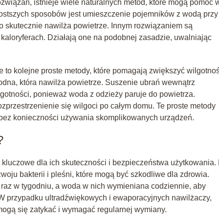
ozwiązań, istnieje wiele naturalnych metod, które mogą pomóc 
rostszych sposobów jest umieszczenie pojemników z wodą przy
co skutecznie nawilża powietrze. Innym rozwiązaniem są
kaloryferach. Działają one na podobnej zasadzie, uwalniając
 to kolejne proste metody, które pomagają zwiększyć wilgotno
dna, która nawilża powietrze. Suszenie ubrań wewnątrz
lgotności, ponieważ woda z odzieży paruje do powietrza.
rozprzestrzenienie się wilgoci po całym domu. Te proste metody
bez konieczności używania skomplikowanych urządzeń.
?
 kluczowe dla ich skuteczności i bezpieczeństwa użytkowania.
ju bakterii i pleśni, które mogą być szkodliwe dla zdrowia.
raz w tygodniu, a woda w nich wymieniana codziennie, aby
W przypadku ultradźwiękowych i ewaporacyjnych nawilżaczy,
 mogą się zatykać i wymagać regularnej wymiany.