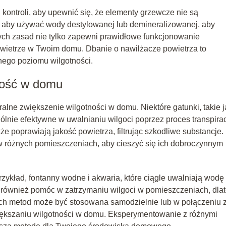
ontroli, aby upewnić się, że elementy grzewcze nie są
 aby używać wody destylowanej lub demineralizowanej, aby
ych zasad nie tylko zapewni prawidłowe funkcjonowanie
owietrze w Twoim domu. Dbanie o nawilżacze powietrza to
nego poziomu wilgotności.
tność w domu
alne zwiększenie wilgotności w domu. Niektóre gatunki, takie j
nie efektywne w uwalnianiu wilgoci poprzez proces transpirac
kże poprawiają jakość powietrza, filtrując szkodliwe substancje.
 w różnych pomieszczeniach, aby cieszyć się ich dobroczynnym
rzykład, fontanny wodne i akwaria, które ciągle uwalniają wodę
gą również pomóc w zatrzymaniu wilgoci w pomieszczeniach, dla
tych metod może być stosowana samodzielnie lub w połączeniu 
większaniu wilgotności w domu. Eksperymentowanie z różnymi